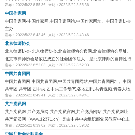
发布：2022/5/22 8:55:36 | 来访：2022/5/22 8:55:36
体系，并以此为核心建构国家互联网版权基础设施。管理中国标准录
心捐助，海外服务计划，关爱农民工子女，抗震救灾中国青年志愿者
中国作家网
音制品编码（ISRC）中心。承担全国版权标准化技术委员会秘书处工
网。
作。所属中华版权代理总公司、《中国版权》杂志社有限公司。
中国作家网-中国作家网,中国作家网站,中国作家网址。中国作家协会
主办
发布：2022/5/22 8:43:46 | 来访：2022/5/22 8:43:46
北京律师协会
北京律师协会-北京律师协会,北京律师协会官网,北京律师协会网址。
北京市律师协会是依法成立的社会团体法人，是北京律师的自律性行
发布：2022/5/22 8:52:03 | 来访：2022/5/22 8:52:03
业组织，依据《中华人民共和国律师法》、《北京市律师协会章
中国共青团网
程》，对北京执业律师实行行业管理。
中国共青团网-中国共青团网,中国共青团网站,中国共青团网址。中国
共青团,共青团,团中央,团中央工作动态,各地团讯,共青视频,青春人物,
发布：2022/5/22 8:49:41 | 来访：2022/5/22 8:49:41
全国青联,全国学联,少先队,农村共青团,就业创业,基层建设,保护母亲
共产党员网
河,青少年维权,共青团县县上网,团中央书记讲话,团中央文件
共产党员网-共产党员网,共产党员官网,共产党员网站,共产党员网址。
共产党员网（www.12371.cn）是由中共中央组织部党员教育中心主
发布：2022/5/22 8:39:02 | 来访：2022/5/22 8:39:02
办、央视网承办的党员教育平台，旨在为基层党组织和广大党员提供
中国注册会计师协会
优质高效的教育服务管理功能。