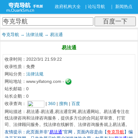
政府机构大全
|
论坛导航
｜
新闻热点
夸克导航
→
法律法规
→
易法通
易法通
收录时间：2022/3/1 21:59:22
收录性质：免费
网站分类：
法律法规
网站地址：www.yifatong.com -
站长邮箱：0
站长企鹅：0
收录查询：
|
360
|
搜狗
|
百度
网站描述：
易法通-易法通,易法通官网,易法通网站。易法通专注在
线法律咨询和法律咨询服务，提供多方位的合同起草审查、打官
司、法律顾问服务。找法律在线解答、法律咨询服务就上易法通。
友情提示：此页面并非“
易法通
”官网，页面内容是由【
夸克导航
】编