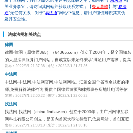
录于互联网，只作为展示给用户浏览体验之用；如果有与“
易法通
”相
关业务事宜，请访问其网站并获取联系方式；【
夸克导航
】与“
易法
通
”无任何关系，对于“
易法通
”网站中信息，请用户谨慎辨识其真伪
及其安全性。
法律法规相关站点
律图
律图-律图（原律师365）（64365.com）创立于2004年，是全国知名
的大型法律服务门户网站，自成立以来始终秉承“满足用户需求，提高
发布：2022/3/1 21:37:36 | 来访：2022/3/1 21:37:36
用户满意度”的服务宗旨，为法律咨询者提供品质服务！旨在为广大用
中法网
户寻求法律帮助指引路途，让用户找到信得过的好律师，让找好律师
不再走弯路。
中法网-中法网,中法网官网,中法网网站。汇聚全国个省市余城市的律
师,免费解答法律咨询,提供全国律师黄页和律师事务所地址电话等信
发布：2022/3/1 22:00:22 | 来访：2022/3/1 22:00:22
息。
找法网
找法网-找法网（china.findlaw.cn）创立于2003年，由广州网律互联
网科技有限公司创立，是国内首家大型法律资讯信息网站，首创互联
发布：2022/3/1 21:38:18 | 来访：2022/3/1 21:38:18
网在线法律咨询模式。找法网作为中国大型的法律服务平台，致力于