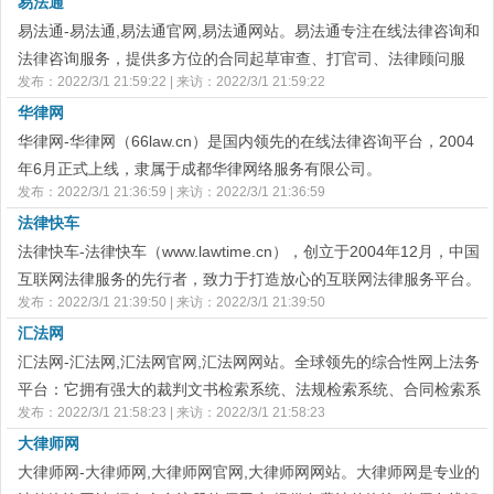
易法通
为广大用户提供免费多样的法律咨询服务。成立至今，其业务已覆盖
全国34个省级行政区，369个大中小城市，吸引近22万执业律师。
易法通-易法通,易法通官网,易法通网站。易法通专注在线法律咨询和
法律咨询服务，提供多方位的合同起草审查、打官司、法律顾问服
发布：2022/3/1 21:59:22 | 来访：2022/3/1 21:59:22
务。找法律在线解答、法律咨询服务就上易法通。
华律网
华律网-华律网（66law.cn）是国内领先的在线法律咨询平台，2004
年6月正式上线，隶属于成都华律网络服务有限公司。
发布：2022/3/1 21:36:59 | 来访：2022/3/1 21:36:59
法律快车
法律快车-法律快车（www.lawtime.cn），创立于2004年12月，中国
互联网法律服务的先行者，致力于打造放心的互联网法律服务平台。
发布：2022/3/1 21:39:50 | 来访：2022/3/1 21:39:50
法律快车北京律师网为您推荐知名的北京律师在线免费为您解答法律
汇法网
咨询，收录多名经验丰富的北京专业律师手机和电话，您可以在线找
律师与律师联系！
汇法网-汇法网,汇法网官网,汇法网网站。全球领先的综合性网上法务
平台：它拥有强大的裁判文书检索系统、法规检索系统、合同检索系
发布：2022/3/1 21:58:23 | 来访：2022/3/1 21:58:23
统、律师系统、案件招投标系统、法律办公平台。
大律师网
大律师网-大律师网,大律师网官网,大律师网网站。大律师网是专业的